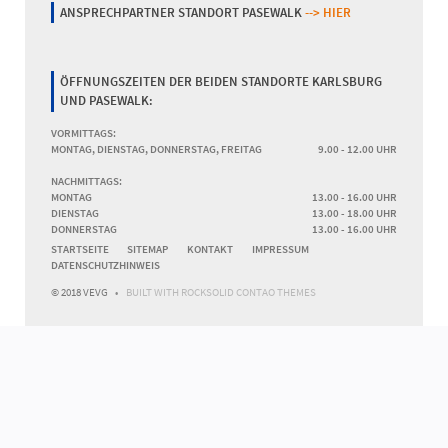
ANSPRECHPARTNER STANDORT PASEWALK
--> HIER
ÖFFNUNGSZEITEN DER BEIDEN STANDORTE KARLSBURG
UND PASEWALK:
VORMITTAGS:
MONTAG, DIENSTAG, DONNERSTAG, FREITAG
9.00 - 12.00 UHR
NACHMITTAGS:
MONTAG
13.00 - 16.00 UHR
DIENSTAG
13.00 - 18.00 UHR
DONNERSTAG
13.00 - 16.00 UHR
NAVIGATION
STARTSEITE
SITEMAP
KONTAKT
IMPRESSUM
ÜBERSPRINGEN
DATENSCHUTZHINWEIS
© 2018 VEVG
BUILT WITH
ROCKSOLID CONTAO THEMES