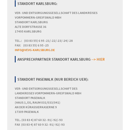
STANDORT KARLSBURG:
VER- UND ENTSORGUNGSGESELLSCHAFT DES LANDKREISES
VORPOMMERN-GREIFSWALD MBH
STANDORT KARLSBURG
ALTE DORFSTRASSE 36
17495 KARLSBURG
TEL.: (03 83 55) 6 95 -21/-22/-23/-24/-28
FAX: (03 83 55) 6 95 -25
INFO@VEVG-KARLSBURG.DE
ANSPRECHPARTNER STANDORT KARLSBURG
--> HIER
STANDORT PASEWALK (NUR BEREICH UER):
VER- UND ENTSORGUNGSGESELLSCHAFT DES
LANDKREISES VORPOMMERN-GREIFSWALD MBH
STANDORT PASEWALK
(HAUS 1, EG, RAUM 031/033/041)
AN DER KÜRASSIERKASERNE 9
17309 PASEWALK
TEL. (03 83 4) 87 60 32 -91/-92/-93
FAX (03 83 4) 87 60 9 32 -91/-92/-93