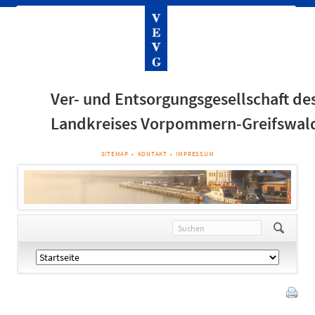
Ver- und Entsorgungsgesellschaft de
Landkreises Vorpommern-Greifswal
NAVIGATION
SITEMAP
KONTAKT
IMPRESSUM
ÜBERSPRINGEN
Navigation
überspringen