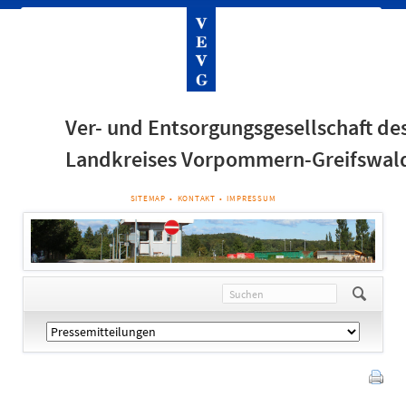
Ver- und Entsorgungsgesellschaft de
Landkreises Vorpommern-Greifswal
NAVIGATION
SITEMAP
KONTAKT
IMPRESSUM
ÜBERSPRINGEN
Navigation
überspringen