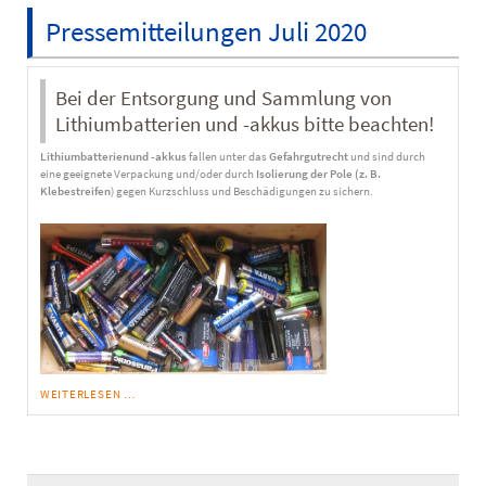
Pressemitteilungen Juli 2020
Bei der Entsorgung und Sammlung von
Lithiumbatterien und -akkus bitte beachten!
Lithiumbatterien
und -akkus
fallen unter das
Gefahrgutrecht
und sind durch
eine geeignete Verpackung und/oder durch
Isolierung der Pole (z. B.
Klebestreifen
) gegen Kurzschluss und Beschädigungen zu sichern.
BEI
WEITERLESEN …
DER
ENTSORGUNG
UND
SAMMLUNG
VON