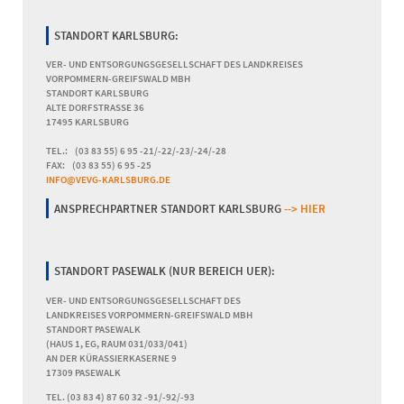
LITHIUMBATTERIEN
UND
STANDORT KARLSBURG:
-
AKKUS
VER- UND ENTSORGUNGSGESELLSCHAFT DES LANDKREISES
BITTE
VORPOMMERN-GREIFSWALD MBH
BEACHTEN!
STANDORT KARLSBURG
ALTE DORFSTRASSE 36
17495 KARLSBURG
TEL.: (03 83 55) 6 95 -21/-22/-23/-24/-28
FAX: (03 83 55) 6 95 -25
INFO@VEVG-KARLSBURG.DE
ANSPRECHPARTNER STANDORT KARLSBURG
--> HIER
STANDORT PASEWALK (NUR BEREICH UER):
VER- UND ENTSORGUNGSGESELLSCHAFT DES
LANDKREISES VORPOMMERN-GREIFSWALD MBH
STANDORT PASEWALK
(HAUS 1, EG, RAUM 031/033/041)
AN DER KÜRASSIERKASERNE 9
17309 PASEWALK
TEL. (03 83 4) 87 60 32 -91/-92/-93