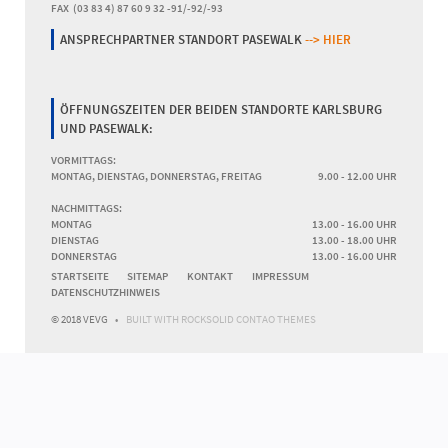
FAX (03 83 4) 87 60 9 32 -91/-92/-93
ANSPRECHPARTNER STANDORT PASEWALK
--> HIER
ÖFFNUNGSZEITEN DER BEIDEN STANDORTE KARLSBURG
UND PASEWALK:
VORMITTAGS:
MONTAG, DIENSTAG, DONNERSTAG, FREITAG
9.00 - 12.00 UHR
NACHMITTAGS:
MONTAG
13.00 - 16.00 UHR
DIENSTAG
13.00 - 18.00 UHR
DONNERSTAG
13.00 - 16.00 UHR
NAVIGATION
STARTSEITE
SITEMAP
KONTAKT
IMPRESSUM
ÜBERSPRINGEN
DATENSCHUTZHINWEIS
© 2018 VEVG
BUILT WITH
ROCKSOLID CONTAO THEMES