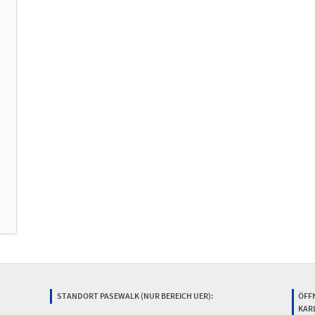
STANDORT PASEWALK (NUR BEREICH UER):
ÖFF
KAR