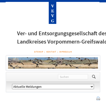
Ver- und Entsorgungsgesellschaft de
Landkreises Vorpommern-Greifswal
NAVIGATION
SITEMAP
KONTAKT
IMPRESSUM
ÜBERSPRINGEN
Navigation
überspringen