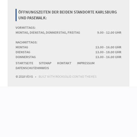
ÖFFNUNGSZEITEN DER BEIDEN STANDORTE KARLSBURG
UND PASEWALK:
VORMITTAGS:
MONTAG, DIENSTAG, DONNERSTAG, FREITAG
9.00 - 12.00 UHR
NACHMITTAGS:
MONTAG
13.00 - 16.00 UHR
DIENSTAG
13.00 - 18.00 UHR
DONNERSTAG
13.00 - 16.00 UHR
NAVIGATION
STARTSEITE
SITEMAP
KONTAKT
IMPRESSUM
ÜBERSPRINGEN
DATENSCHUTZHINWEIS
© 2018 VEVG
BUILT WITH
ROCKSOLID CONTAO THEMES