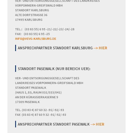
VER- UND ENTSORGUNGSGESELLSCHAFT DES LANDKREISES
VORPOMMERN-GREIFSWALD MBH
STANDORT KARLSBURG
ALTE DORFSTRASSE 36
17495 KARLSBURG
TEL.: (03 83 55) 6 95 -21/-22/-23/-24/-28
FAX: (03 83 55) 6 95 -25
INFO@VEVG-KARLSBURG.DE
ANSPRECHPARTNER STANDORT KARLSBURG
--> HIER
STANDORT PASEWALK (NUR BEREICH UER):
VER- UND ENTSORGUNGSGESELLSCHAFT DES
LANDKREISES VORPOMMERN-GREIFSWALD MBH
STANDORT PASEWALK
(HAUS 1, EG, RAUM 031/033/041)
AN DER KÜRASSIERKASERNE 9
17309 PASEWALK
TEL. (03 83 4) 87 60 32 -91/-92/-93
FAX (03 83 4) 87 60 9 32 -91/-92/-93
ANSPRECHPARTNER STANDORT PASEWALK
--> HIER