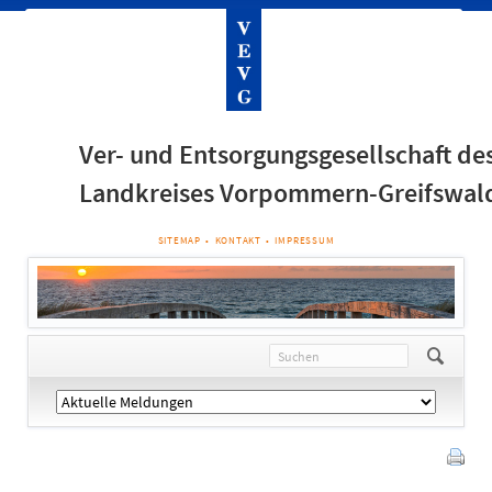
Ver- und Entsorgungsgesellschaft de
Landkreises Vorpommern-Greifswal
NAVIGATION
SITEMAP
KONTAKT
IMPRESSUM
ÜBERSPRINGEN
Navigation
überspringen