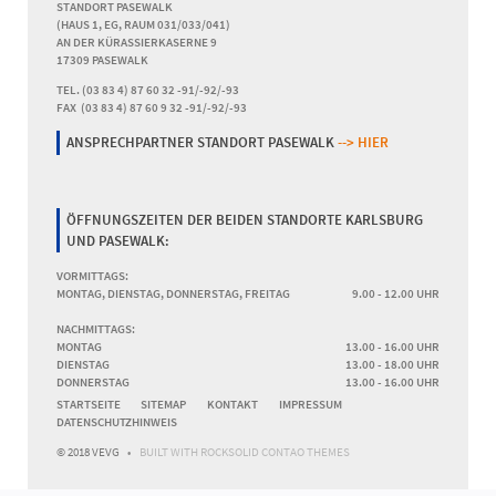
STANDORT PASEWALK
(HAUS 1, EG, RAUM 031/033/041)
AN DER KÜRASSIERKASERNE 9
17309 PASEWALK
TEL. (03 83 4) 87 60 32 -91/-92/-93
FAX (03 83 4) 87 60 9 32 -91/-92/-93
ANSPRECHPARTNER STANDORT PASEWALK
--> HIER
ÖFFNUNGSZEITEN DER BEIDEN STANDORTE KARLSBURG
UND PASEWALK:
VORMITTAGS:
MONTAG, DIENSTAG, DONNERSTAG, FREITAG
9.00 - 12.00 UHR
NACHMITTAGS:
MONTAG
13.00 - 16.00 UHR
DIENSTAG
13.00 - 18.00 UHR
DONNERSTAG
13.00 - 16.00 UHR
NAVIGATION
STARTSEITE
SITEMAP
KONTAKT
IMPRESSUM
ÜBERSPRINGEN
DATENSCHUTZHINWEIS
© 2018 VEVG
BUILT WITH
ROCKSOLID CONTAO THEMES